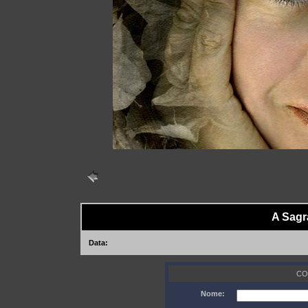
A Sagr
Data:
CO
Nome: