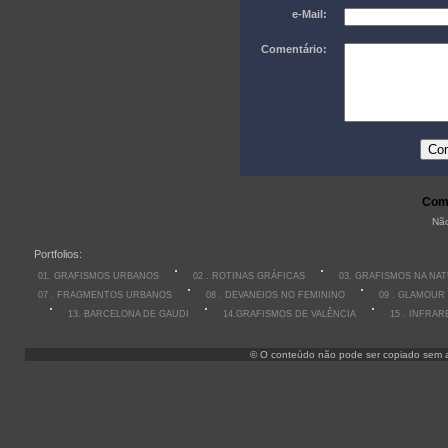
e-Mail:
Comentário:
Come
Não
Portfolios:
01. GRAFISMOS URBANOS
02 . ROTINAS GRÁFICAS
03. GRAFISMOS NA NA
07 . FRAGMENTOS URBANOS
08 . DEVANEIOS NO FEMININO
09 . GLAMOUR
13. BARCELONA DE GAUDI
14.GRAFISMOS DE VALÊNCIA
15 . INFRA
© O conteúdo não pode ser copiado sem aut