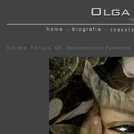
ol
h o m e
f o t o s
08 . Devaneios no Feminino
:
:
: