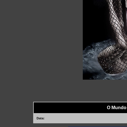
O Mundo 
Data: