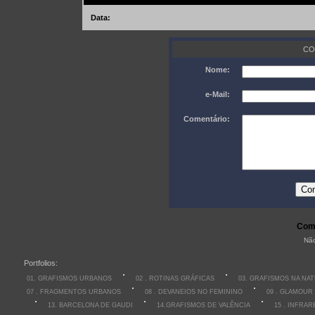
Data:
CO
Nome:
e-Mail:
Comentário:
Come
Não
Portfolios:
01. GRAFISMOS URBANOS
02 . ROTINAS GRÁFICAS
03. GRAFISMOS NA NA
07 . FRAGMENTOS URBANOS
08 . DEVANEIOS NO FEMININO
09 . GLAMOUR
13. BARCELONA DE GAUDI
14.GRAFISMOS DE VALÊNCIA
15 . INFRA