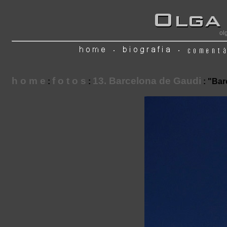
ol
h o m e
f o t o s
13. Barcelona de Gaudi
:
:
: "Bar