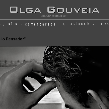
olga054@gmail.com
el o Pensador"