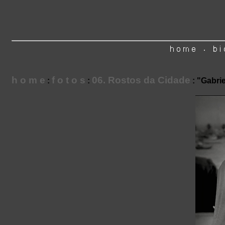
h o m e
f o t o s
06. Rostos da Cidade
:
:
: "Gabri