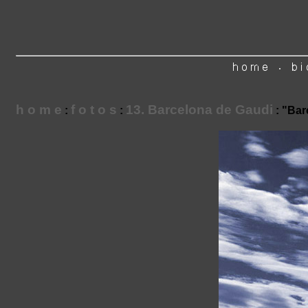
h o m e
f o t o s
13. Barcelona de Gaudi
:
:
: "Bar