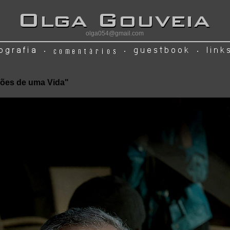
olga054@gmail.com
xões de uma Vida"