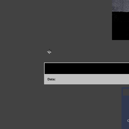
Data:
C