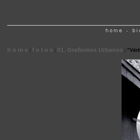
h o m e
f o t o s
01. Grafismos Urbanos
:
:
: "Vért