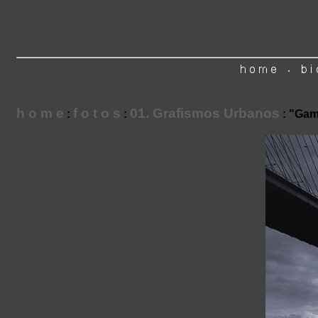
h o m e
f o t o s
01. Grafismos Urbanos
:
:
: "Gam