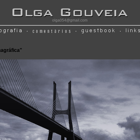
olga054@gmail.com
agráfica"