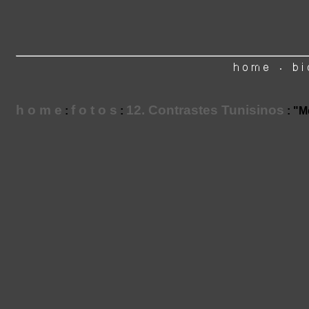
h o m e
f o t o s
12. Contrastes Tunisinos
:
:
: "M