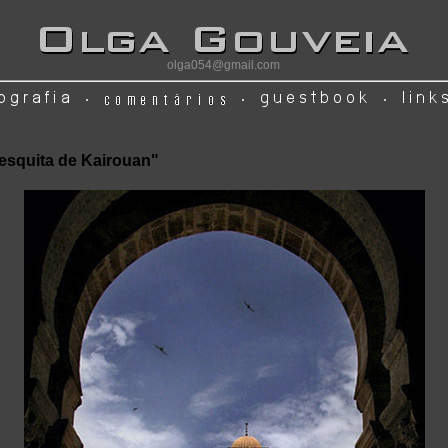
olga054@gmail.com
esquita de Kairouan"