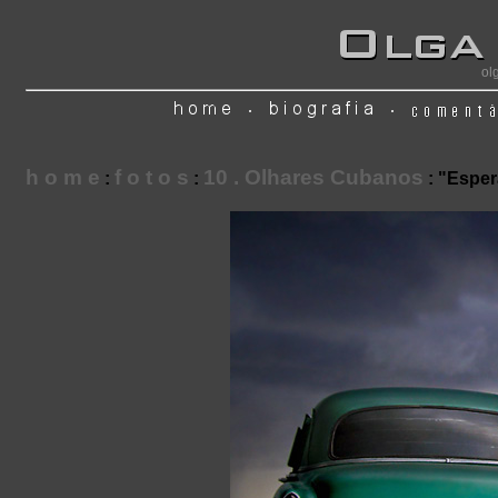
ol
h o m e
f o t o s
10 . Olhares Cubanos
:
:
: "Espe