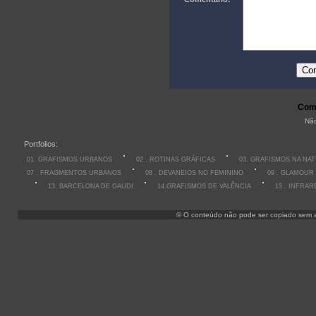
Come
Não
Portfolios:
01. GRAFISMOS URBANOS
02 . ROTINAS GRÁFICAS
03. GRAFISMOS NA NA
07 . FRAGMENTOS URBANOS
08 . DEVANEIOS NO FEMININO
09 . GLAMOUR
13. BARCELONA DE GAUDI
14.GRAFISMOS DE VALÊNCIA
15 . INFRA
© O conteúdo não pode ser copiado sem aut